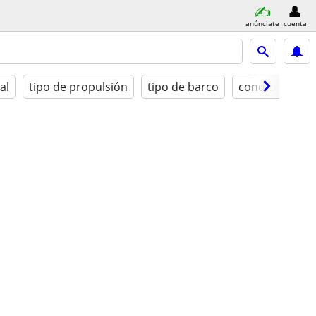
anúnciate
cuenta
al
tipo de propulsión
tipo de barco
condición