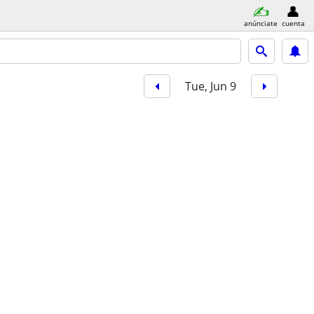
anúnciate
cuenta
Tue, Jun 9