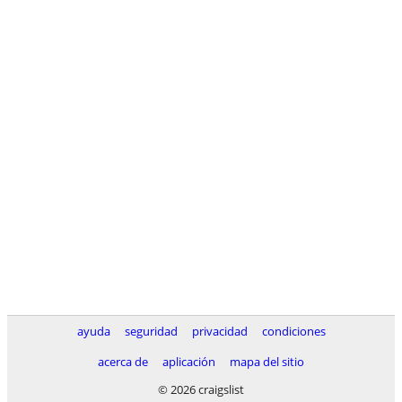
ayuda
seguridad
privacidad
condiciones
acerca de
aplicación
mapa del sitio
© 2026 craigslist