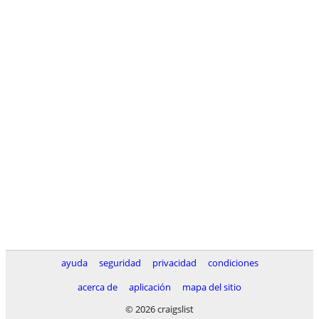
ayuda
seguridad
privacidad
condiciones
acerca de
aplicación
mapa del sitio
© 2026 craigslist